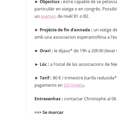
►
Objectius :
èstre capable de se petassar
particulièr en viatge o en congrès. Possibi
un
examen
de nivèl B1 o B2.
►
Projècte de fin d’annada :
un viatge d
amb una associacion esperantofòna a l’es
►
Orari :
le dijaus* de 19h a 20h30 (levat
►
Lòc :
a l’ostal de las associacions de N
►
Tarif :
80 € / trimestre (tarifa redusida
pagaments en
Sòl Violeta
.
Entresenhas :
contactar Christophe al 06
>>> Se marcar