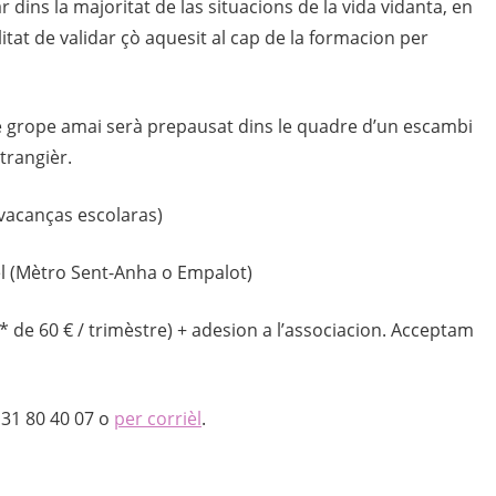
 dins la majoritat de las situacions de la vida vidanta, en
litat de validar çò aquesit al cap de la formacion per
e grope amai serà prepausat dins le quadre d’un escambi
trangièr.
 vacanças escolaras)
iel (Mètro Sent-Anha o Empalot)
** de 60 € / trimèstre) + adesion a l’associacion. Acceptam
 31 80 40 07 o
per corrièl
.