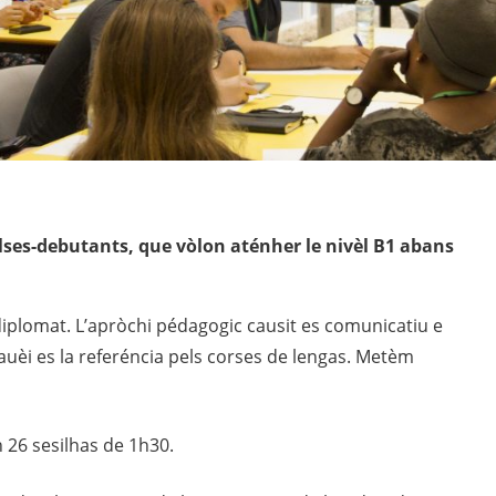
lses-debutants, que vòlon aténher le nivèl B1 abans
iplomat. L’apròchi pédagogic causit es comunicatiu e
uèi es la referéncia pels corses de lengas. Metèm
 26 sesilhas de 1h30.