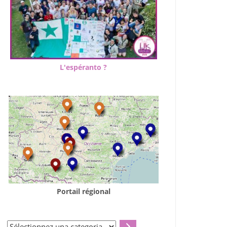
L'espéranto ?
Portail régional
Sélectionnez