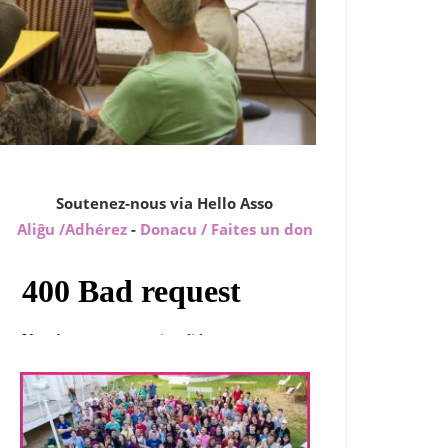
Soutenez-nous via Hello Asso
Aliĝu /Adhérez
-
Donacu / Faites un don