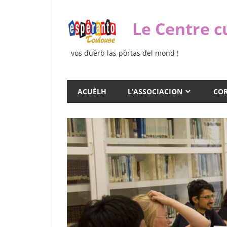
Skip
to
Le Centre c
content
vos duèrb las pòrtas del mond !
ACUÈLH
L’ASSOCIACION
COR