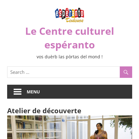
Skip
to
content
Le Centre culturel
espéranto
vos duèrb las pòrtas del mond !
MENU
Atelier de découverte