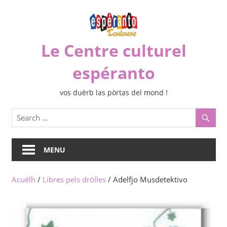
Skip
to
content
Le Centre culturel
espéranto
vos duèrb las pòrtas del mond !
MENU
Acuèlh
/
Libres pels dròlles
/ Adelfjo Musdetektivo