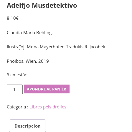
Adelfjo Musdetektivo
8,10
€
Claudia-Maria Behling.
Ilustraĵoj: Mona Mayerhofer. Tradukis R. Jacobek.
Phoibos. Wien. 2019
3 en estòc
Adelfjo
APONDRE AL PANIÈR
Musdetektivo
quantity
Categoria :
Libres pels dròlles
Descripcion