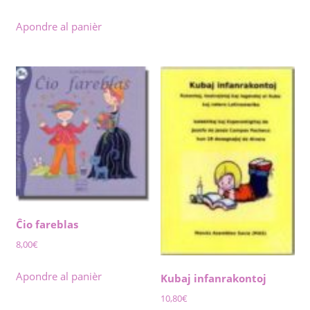
price
price
was:
is:
Apondre al panièr
12,90€.
11,00€.
Ĉio fareblas
8,00
€
Apondre al panièr
Kubaj infanrakontoj
10,80
€