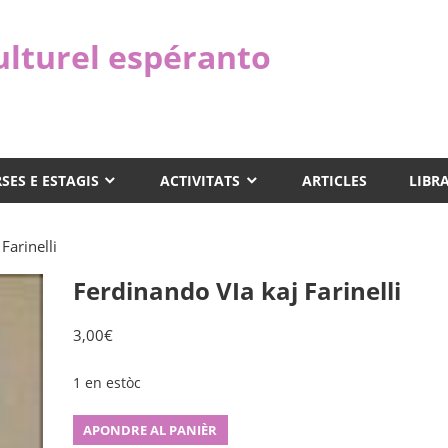
ulturel espéranto
SES E ESTAGIS
ACTIVITATS
ARTICLES
LIBR
Farinelli
Ferdinando VIa kaj Farinelli
3,00
€
1 en estòc
Ferdinando
APONDRE AL PANIÈR