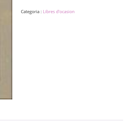
VIa
kaj
Categoria :
Libres d'ocasion
Farinelli
quantity