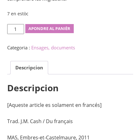
7 en estòc
Gvidlibreto
APONDRE AL PANIÈR
por
kompreni
Categoria :
Ensages, documents
la
internaciajn
Descripcion
migradojn
quantity
Descripcion
[Aqueste article es solament en francés]
Trad. J.M. Cash / Du français
MAS, Embres-et-Castelmaure, 2011