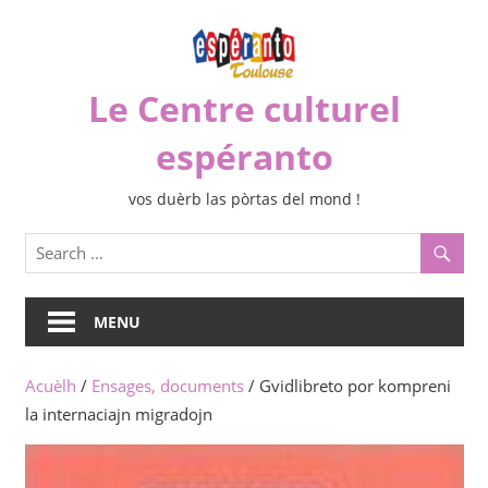
Skip
to
content
Le Centre culturel
espéranto
vos duèrb las pòrtas del mond !
MENU
Acuèlh
/
Ensages, documents
/ Gvidlibreto por kompreni
la internaciajn migradojn