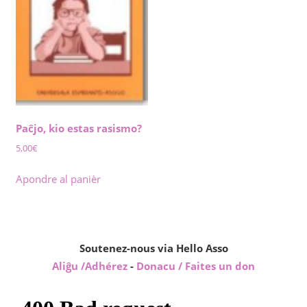
Paĉjo, kio estas rasismo?
5,00
€
Apondre al panièr
Soutenez-nous via Hello Asso
Aliĝu /Adhérez
-
Donacu / Faites un don