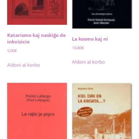
Katarismo kaj naskiĝo de
La kosmo kaj ni
inkvizicio
19,80
€
5,00
€
Aldoni al korbo
Aldoni al korbo