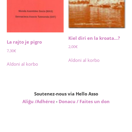
Kiel diri en la kroata…?
La rajto je pigro
2,00
€
7,30
€
Aldoni al korbo
Aldoni al korbo
Soutenez-nous via Hello Asso
Aliĝu /Adhérez
-
Donacu / Faites un don