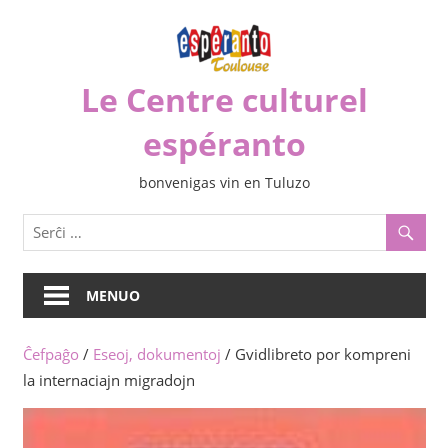
Iri
rekte
al
Le Centre culturel
la
enhavo
espéranto
bonvenigas vin en Tuluzo
MENUO
Ĉefpaĝo
/
Eseoj, dokumentoj
/ Gvidlibreto por kompreni
la internaciajn migradojn