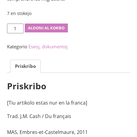
7 en stokejo
Gvidlibreto
ALDONI AL KORBO
por
kompreni
Kategorio
Eseoj, dokumentoj
la
internaciajn
Priskribo
migradojn
kvanto
Priskribo
[Tiu artikolo estas nur en la franca]
Trad. J.M. Cash / Du français
MAS, Embres-et-Castelmaure, 2011