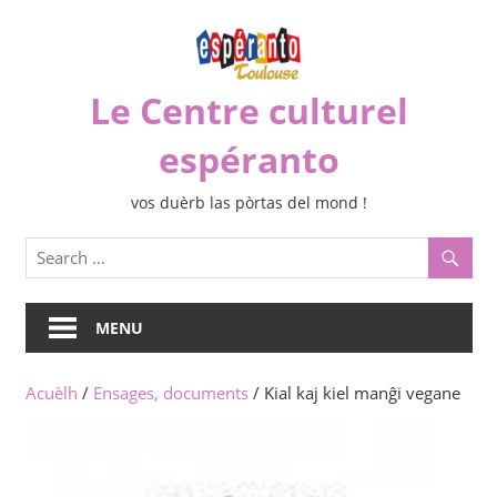
Skip
to
content
Le Centre culturel
espéranto
vos duèrb las pòrtas del mond !
MENU
Acuèlh
/
Ensages, documents
/ Kial kaj kiel manĝi vegane