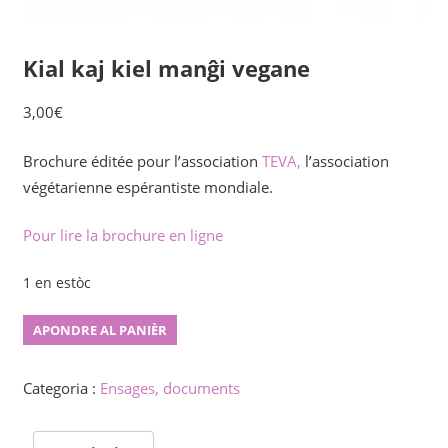
Kial kaj kiel manĝi vegane
3,00
€
Brochure éditée pour l’association
TEVA,
l’association
végétarienne espérantiste mondiale.
Pour lire la brochure en ligne
1 en estòc
Kial
APONDRE AL PANIÈR
kaj
kiel
Categoria :
Ensages, documents
manĝi
vegane