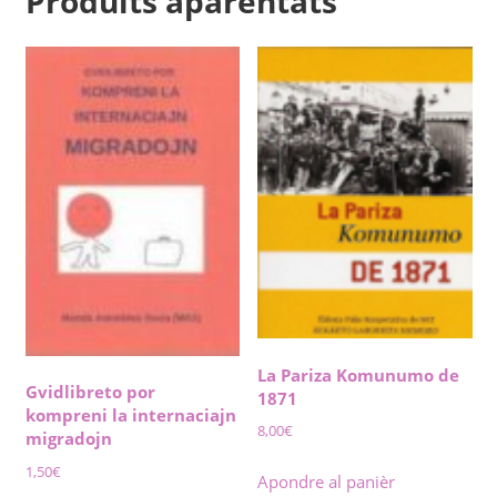
Produits aparentats
La Pariza Komunumo de
Gvidlibreto por
1871
kompreni la internaciajn
8,00
€
migradojn
1,50
€
Apondre al panièr