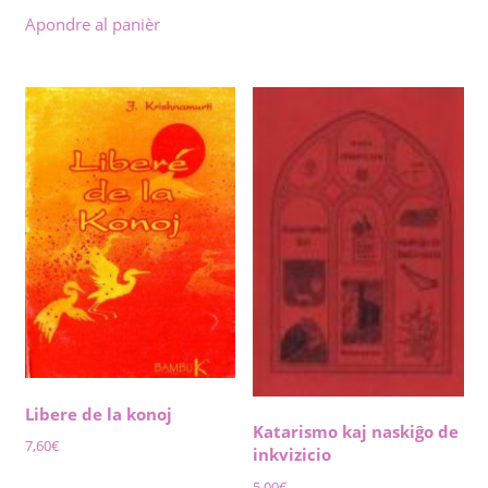
Apondre al panièr
Libere de la konoj
Katarismo kaj naskiĝo de
7,60
€
inkvizicio
5,00
€