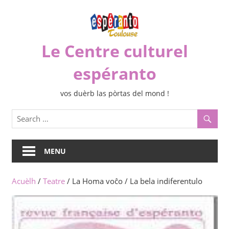
Skip
to
content
Le Centre culturel
espéranto
vos duèrb las pòrtas del mond !
MENU
Acuèlh
/
Teatre
/ La Homa voĉo / La bela indiferentulo