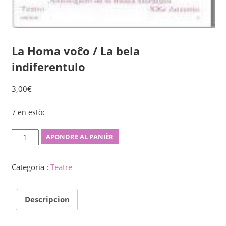
La Homa voĉo / La bela
indiferentulo
3,00
€
7 en estòc
La
APONDRE AL PANIÈR
Homa
voĉo
Categoria :
Teatre
/
La
Descripcion
bela
indiferentulo