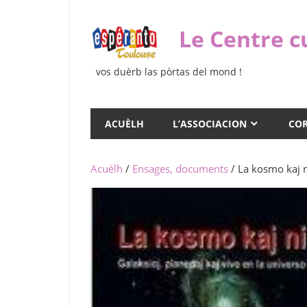
Skip
to
Le Centre c
content
vos duèrb las pòrtas del mond !
ACUÈLH
L’ASSOCIACION
COR
Acuèlh
/
Ensages, documents
/ La kosmo kaj n