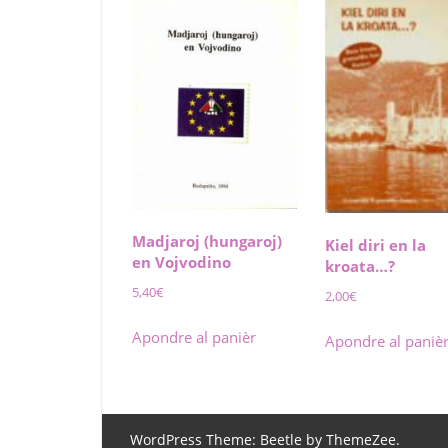
Madjaroj (hungaroj)
Kiel diri en la
en Vojvodino
kroata…?
5,40
€
2,00
€
Apondre al panièr
Apondre al paniè
WordPress Theme: Beetle by ThemeZee.