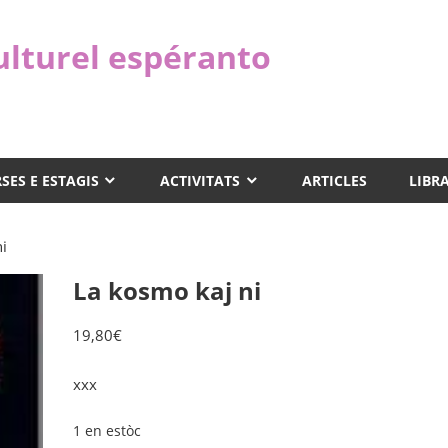
ulturel espéranto
SES E ESTAGIS
ACTIVITATS
ARTICLES
LIBR
i
La kosmo kaj ni
19,80
€
xxx
1 en estòc