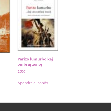
Parizo lumurbo kaj
ombraj zonoj
2,50
€
Apondre al panièr
r