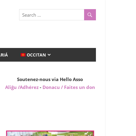
ARIÁ
OCCITAN
Soutenez-nous via Hello Asso
Aliĝu /Adhérez
-
Donacu / Faites un don