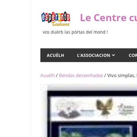
Skip
to
Le Centre c
content
vos duèrb las pòrtas del mond !
ACUÈLH
L’ASSOCIACION
COR
Acuèlh
/
Bendas dessenhadas
/ Vivo simplas,