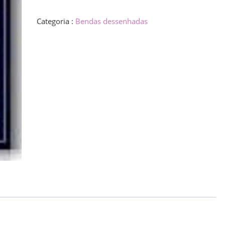
simplas,
La
Categoria :
Bendas dessenhadas
quantity