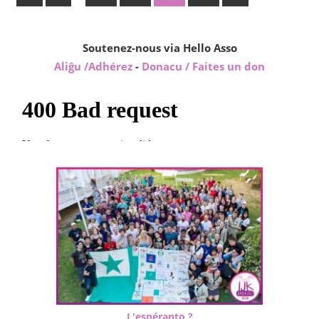
Posts
Posts
pagination
Soutenez-nous via Hello Asso
Aliĝu /Adhérez
-
Donacu / Faites un don
L'espéranto ?