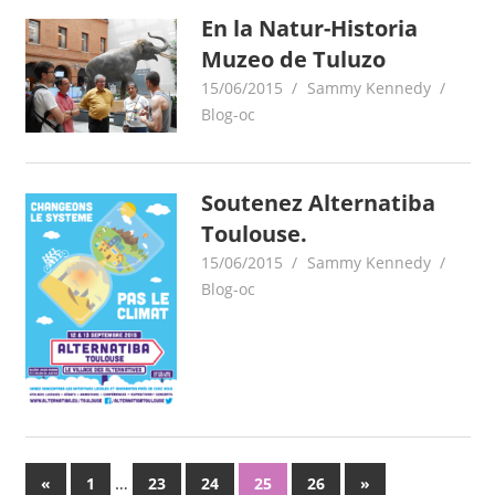
En la Natur-Historia
Muzeo de Tuluzo
15/06/2015
Sammy Kennedy
Blog-oc
Soutenez Alternatiba
Toulouse.
15/06/2015
Sammy Kennedy
Blog-oc
Posts
Previous
…
Next
«
1
23
24
25
26
»