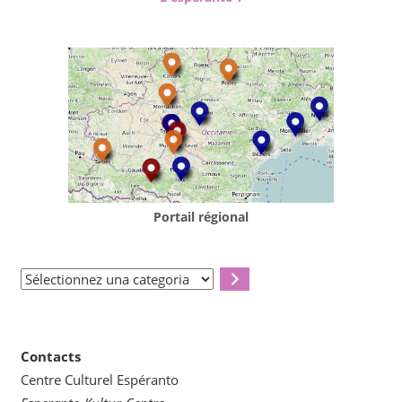
Portail régional
Sélectionnez
una
categoria
Contacts
Centre Culturel Espéranto