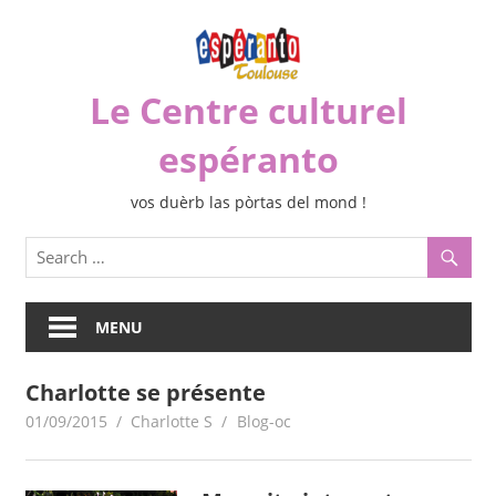
Skip
to
content
Le Centre culturel
espéranto
vos duèrb las pòrtas del mond !
MENU
Charlotte se présente
01/09/2015
Charlotte S
Blog-oc