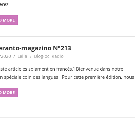
erez
D MORE
eranto-magazino N°213
/2020
Leila
Blog-oc
,
Radio
ste article es solament en francés.] Bienvenue dans notre
on spéciale coin des langues ! Pour cette première édition, nous
D MORE