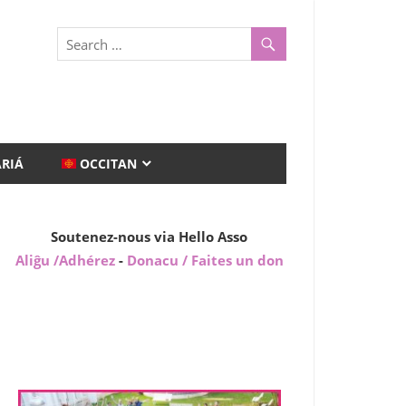
ARIÁ
OCCITAN
Soutenez-nous via Hello Asso
Aliĝu /Adhérez
-
Donacu / Faites un don