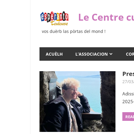
Skip
to
Le Centre c
content
vos duèrb las pòrtas del mond !
ACUÈLH
L’ASSOCIACION
COR
Pre
27/03
Adiss
2025
REA