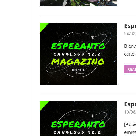
Esp
24/08
Bienv
cette
REA
Esp
10/08
[Aque
émiss