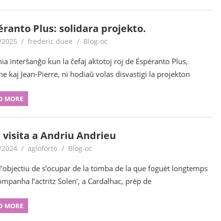
éranto Plus: solidara projekto.
/2025
frederic.duee
Blog-oc
nia interŝanĝo kun la ĉefaj aktotoj roj de Espéranto Plus,
ne kaj Jean-Pierre, ni hodiaŭ volas disvastigi la projekton
D MORE
 visita a Andriu Andrieu
/2024
agloforto
Blog-oc
’objectiu de s’ocupar de la tomba de la que foguèt longtemps
mpanha l’actritz Solen’, a Cardalhac, prèp de
D MORE