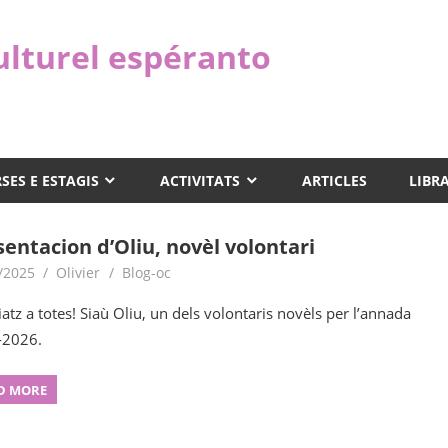
ulturel espéranto
SES E ESTAGIS
ACTIVITATS
ARTICLES
LIBR
sentacion d’Oliu, novèl volontari
/2025
Olivier
Blog-oc
iatz a totes! Siaù Oliu, un dels volontaris novèls per l’annada
-2026.
D MORE