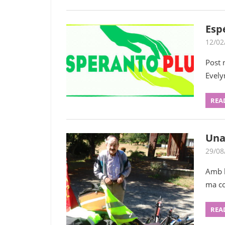
Esp
12/02
Post 
Evely
REA
Una
29/08
Amb l
ma co
REA