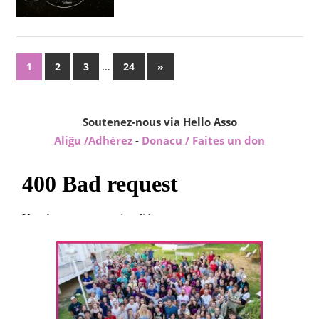
Posts
…
Next
1
2
3
24
»
Posts
pagination
Soutenez-nous via Hello Asso
Aliĝu /Adhérez
-
Donacu / Faites un don