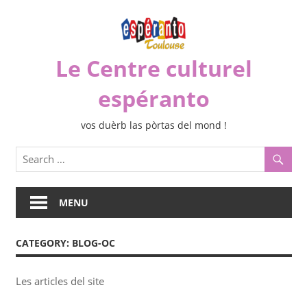
Skip
to
content
Le Centre culturel
espéranto
vos duèrb las pòrtas del mond !
MENU
CATEGORY:
BLOG-OC
Les articles del site