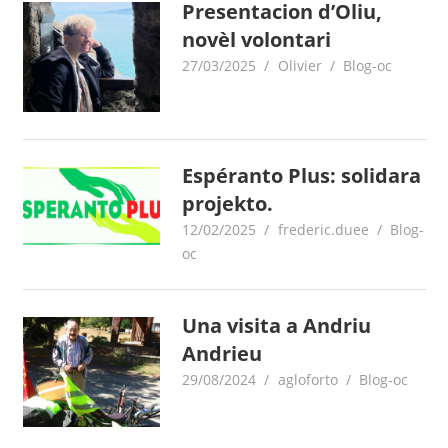
Presentacion d’Oliu,
novèl volontari
27/03/2025
Olivier
Blog-oc
Espéranto Plus: solidara
projekto.
12/02/2025
frederic.duee
Blog-
oc
Una visita a Andriu
Andrieu
29/08/2024
agloforto
Blog-oc