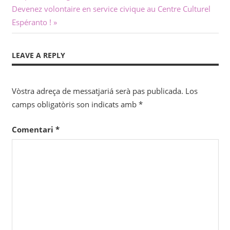
Next
Post:
Devenez volontaire en service civique au Centre Culturel
dels
Post:
Espéranto !
articles
LEAVE A REPLY
Vòstra adreça de messatjariá serà pas publicada.
Los
camps obligatòris son indicats amb
*
Comentari
*