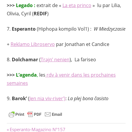
>>>
Legado :
extrait de «
La eta princo
» lu par Lilia,
Olivia, Cyril (
REDIF
)
7.
Esperanto
(Hiphopa kompilo Vol1) :
W Miedzyczasie
+
Reklamo Libroservo
par Jonathan et Candice
8.
Dolchamar
(
Trajn’ nenien
), La fariseo
>>>
L’agenda
,
les
rdv à venir dans les prochaines
semaines
9.
Barok’
(
Jen nia viv-river’)
:
La plej bona ĉasisto
Navigacion
Previous
Esperanto-Magazino N°157