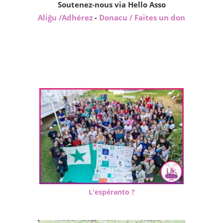
Soutenez-nous via Hello Asso
Aliĝu /Adhérez
-
Donacu / Faites un don
L'espéranto ?