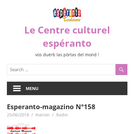
Skip
to
content
Le Centre culturel
espéranto
vos duèrb las pòrtas del mond !
MENU
Esperanto-magazino N°158
25/06/2018
marion
Radio