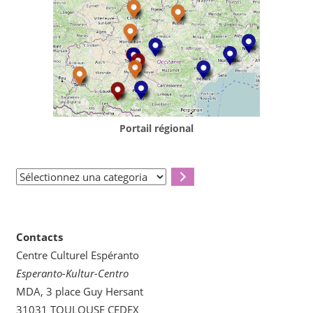
Portail régional
Sélectionnez
una
categoria
Contacts
Centre Culturel Espéranto
Esperanto-Kultur-Centro
MDA, 3 place Guy Hersant
31031 TOULOUSE CEDEX