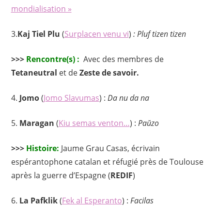
mondialisation »
3.
Kaj Tiel Plu
(
Surplacen venu vi
)
: Pluf tizen tizen
>>>
Rencontre(s) :
Avec des membres de
Tetaneutral
et de
Zeste de savoir.
4.
Jomo
(
Jomo Slavumas
) :
Da nu da na
5.
Maragan
(
Kiu semas venton…
) :
Paŭzo
>>>
Histoire:
Jaume Grau Casas, écrivain
espérantophone catalan et réfugié près de Toulouse
après la guerre d’Espagne (
REDIF
)
6.
La Pafklik
(
Fek al Esperanto
) :
Facilas