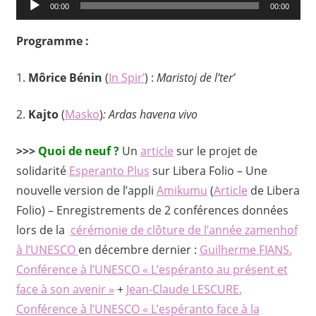
Lector
00:00
00:00
àudio
Programme :
1.
Môrice Bénin
(
In Spir’
) :
Maristoj de l’ter’
2.
Kajto
(
Masko
)
: Ardas havena vivo
>>>
Quoi de neuf ?
Un
article
sur le projet de
solidarité
Esperanto Plus
sur Libera Folio – Une
nouvelle version de l’appli
Amikumu
(
Article
de Libera
Folio) – Enregistrements de 2 conférences données
lors de la
cérémonie de clôture de l’année zamenhof
à l’UNESCO
en décembre dernier :
Guilherme FIANS.
Conférence à l’UNESCO « L’espéranto au présent et
face à son avenir »
+
Jean-Claude LESCURE.
Conférence à l’UNESCO « L’espéranto face à la