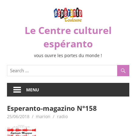
Skip
to
content
Le Centre culturel
espéranto
vous ouvre les portes du monde !
MENU
Esperanto-magazino N°158
25/06/2018
marion
radio