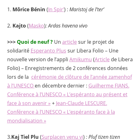
1.
Môrice Bénin
(
In Spir’
) :
Maristoj de l’ter’
2.
Kajto
(
Masko
)
: Ardas havena vivo
>>>
Quoi de neuf ?
Un
article
sur le projet de
solidarité
Esperanto Plus
sur Libera Folio – Une
nouvelle version de l’appli
Amikumu
(
Article
de Libera
Folio) – Enregistrements de 2 conférences données
lors de la
cérémonie de clôture de l’année zamenhof
à l’UNESCO
en décembre dernier :
Guilherme FIANS.
Conférence à l’UNESCO « L’espéranto au présent et
face à son avenir »
+
Jean-Claude LESCURE.
Conférence à l’UNESCO « L’espéranto face à la
mondialisation »
3.
Kaj Tiel Plu
(
Surplacen venu vi
)
: Pluf tizen tizen