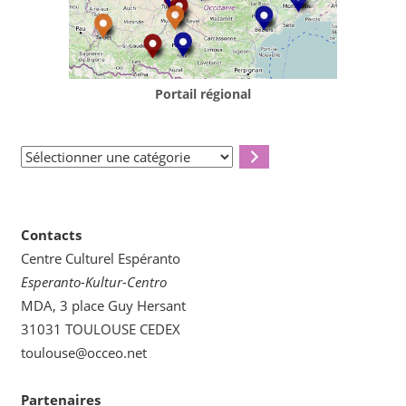
Portail régional
Sélectionner
une
catégorie
Contacts
Centre Culturel Espéranto
Esperanto-Kultur-Centro
MDA, 3 place Guy Hersant
31031 TOULOUSE CEDEX
toulouse@occeo.net
Partenaires