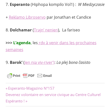
7.
Esperanto
(Hiphopa kompilo Vol1) :
W Miedzyczasie
+
Reklamo Libroservo
par Jonathan et Candice
8.
Dolchamar
(
Trajn’ nenien
), La fariseo
>>>
L’agenda
,
les
rdv à venir dans les prochaines
semaines
9.
Barok’
(
Jen nia viv-river’)
:
La plej bona ĉasisto
Navigation
Previous
Esperanto-Magazino N°157
Next
Post:
Devenez volontaire en service civique au Centre Culturel
de
Post:
Espéranto !
l’article