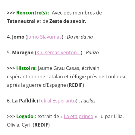
>>>
Rencontre(s) :
Avec des membres de
Tetaneutral
et de
Zeste de savoir.
4.
Jomo
(
Jomo Slavumas
) :
Da nu da na
5.
Maragan
(
Kiu semas venton…
) :
Paŭzo
>>>
Histoire:
Jaume Grau Casas, écrivain
espérantophone catalan et réfugié près de Toulouse
après la guerre d’Espagne (
REDIF
)
6.
La Pafklik
(
Fek al Esperanto
) :
Facilas
>>>
Legado :
extrait de «
La eta princo
» lu par Lilia,
Olivia, Cyril (
REDIF
)