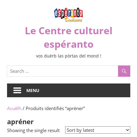
Skip
to
content
Le Centre culturel
espéranto
vos duèrb las pòrtas del mond !
MENU
Acuèlh
/ Produits identifiés “apréner”
apréner
Showing the single result