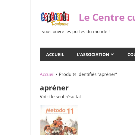
Skip
to
Le Centre c
content
vous ouvre les portes du monde !
ACCUEIL
L’ASSOCIATION
COU
Accueil
/ Produits identifiés “apréner”
apréner
Voici le seul résultat