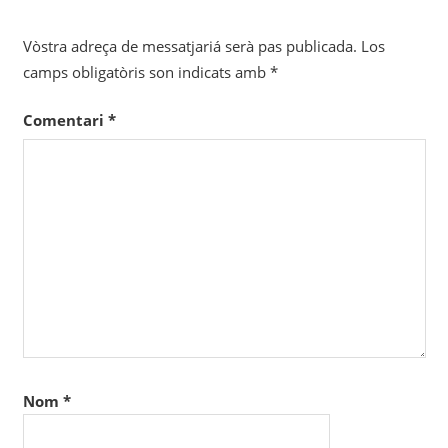
Vòstra adreça de messatjariá serà pas publicada.
Los
camps obligatòris son indicats amb
*
Comentari
*
Nom
*