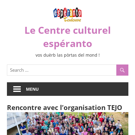
Skip
to
content
Le Centre culturel
espéranto
vos duèrb las pòrtas del mond !
MENU
Rencontre avec l’organisation TEJO