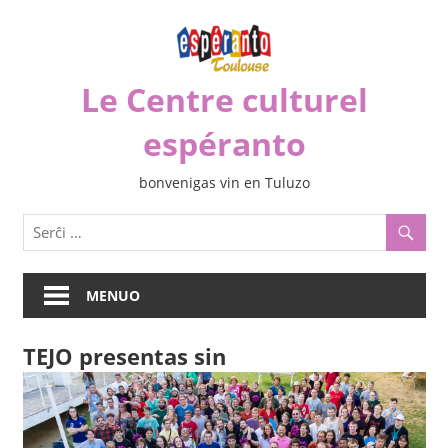
Iri
rekte
al
Le Centre culturel
la
enhavo
espéranto
bonvenigas vin en Tuluzo
MENUO
TEJO presentas sin