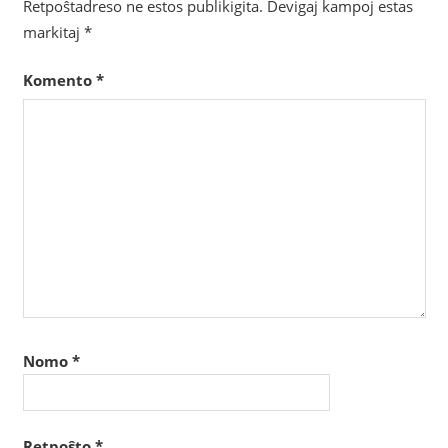
Retpoŝtadreso ne estos publikigita.
Devigaj kampoj estas
markitaj
*
Komento
*
Nomo
*
Retpoŝto
*