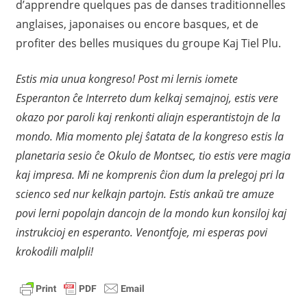
d’apprendre quelques pas de danses traditionnelles
anglaises, japonaises ou encore basques, et de
profiter des belles musiques du groupe Kaj Tiel Plu.
Estis mia unua kongreso! Post mi lernis iomete
Esperanton ĉe Interreto dum kelkaj semajnoj, estis vere
okazo por paroli kaj renkonti aliajn esperantistojn de la
mondo. Mia momento plej ŝatata de la kongreso estis la
planetaria sesio ĉe Okulo de Montsec, tio estis vere magia
kaj impresa. Mi ne komprenis ĉion dum la prelegoj pri la
scienco sed nur kelkajn partojn. Estis ankaŭ tre amuze
povi lerni popolajn dancojn de la mondo kun konsiloj kaj
instrukcioj en esperanto. Venontfoje, mi esperas povi
krokodili malpli!