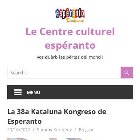
Skip
to
content
Le Centre culturel
espéranto
vos duèrb las pòrtas del mond !
MENU
La 38a Kataluna Kongreso de
Esperanto
20/10/2017
Sammy Kennedy
Blog-oc