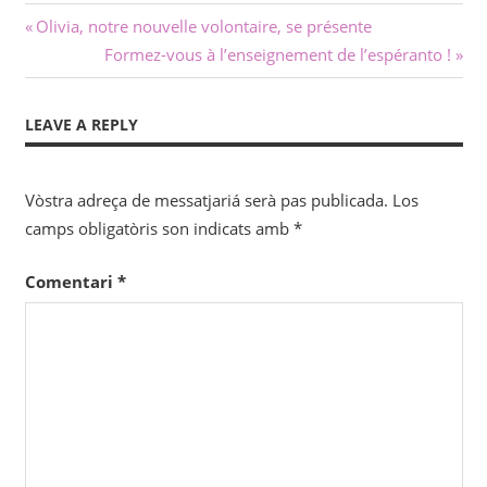
Navigacion
Previous
Olivia, notre nouvelle volontaire, se présente
Post:
Next
Formez-vous à l’enseignement de l’espéranto !
dels
Post:
articles
LEAVE A REPLY
Vòstra adreça de messatjariá serà pas publicada.
Los
camps obligatòris son indicats amb
*
Comentari
*