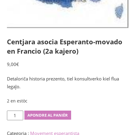
Centjara asocia Esperanto-movado
en Francio (2a kajero)
9,00
€
Detaloriĉa historia prezento, tiel konsultverko kiel flua
legaĵo.
2 en estòc
Centjara
APONDRE AL PANIÈR
asocia
Esperanto-
Categoria :
Movement esperantista