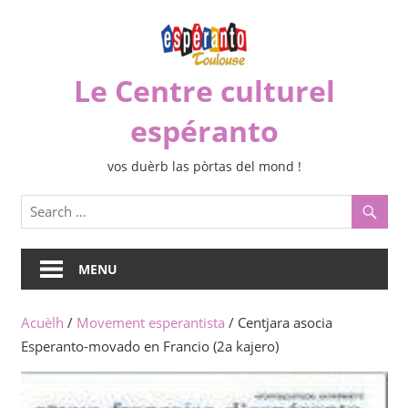
Skip
to
content
Le Centre culturel
espéranto
vos duèrb las pòrtas del mond !
MENU
Acuèlh
/
Movement esperantista
/ Centjara asocia
Esperanto-movado en Francio (2a kajero)