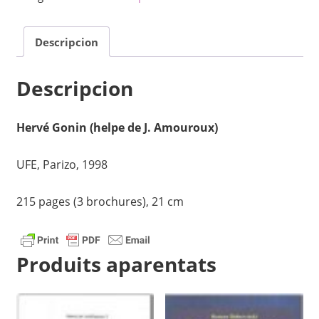
movado
en
Descripcion
Francio
(2a
kajero)
Descripcion
quantity
Hervé Gonin (helpe de J. Amouroux)
UFE, Parizo, 1998
215 pages (3 brochures), 21 cm
Produits aparentats