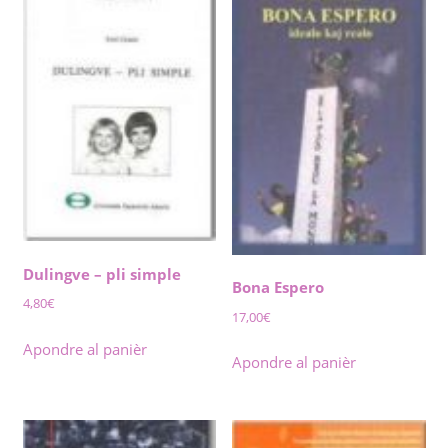
Dulingve – pli simple
Bona Espero
4,80
€
17,00
€
Apondre al panièr
Apondre al panièr