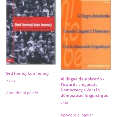
Sed homoj kun homoj
Al lingva demokratio /
23,00
€
Towards Linguistic
Democracy / Vers la
Apondre al panièr
démocratie linguistique.
7,50
€
Apondre al panièr