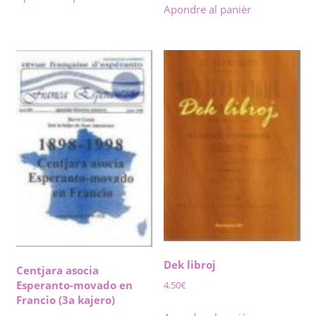
Apondre al panièr
Dek libroj
Centjara asocia
Esperanto-movado en
4,50
€
Francio (3a kajero)