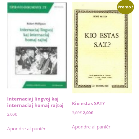
by
Promo !
latest
Internaciaj lingvoj kaj
Kio estas SAT?
internaciaj homaj rajtoj
Original
Current
3,00
€
2,00
€
2,00
€
price
price
was:
is:
Apondre al panièr
Apondre al panièr
3,00€.
2,00€.