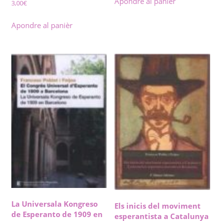
Apondre al panièr
3,00
€
Apondre al panièr
La Universala Kongreso
Els inicis del moviment
de Esperanto de 1909 en
esperantista a Catalunya