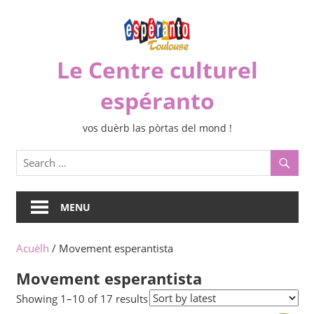
Skip
to
content
Le Centre culturel
espéranto
vos duèrb las pòrtas del mond !
MENU
Acuèlh
/ Movement esperantista
Movement esperantista
Sorted
Showing 1–10 of 17 results