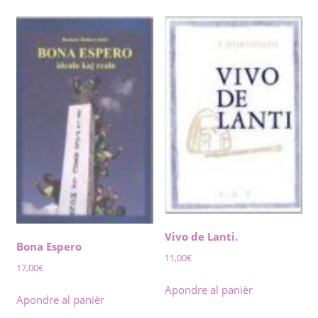
Vivo de Lanti.
Bona Espero
11,00
€
17,00
€
Apondre al panièr
Apondre al panièr