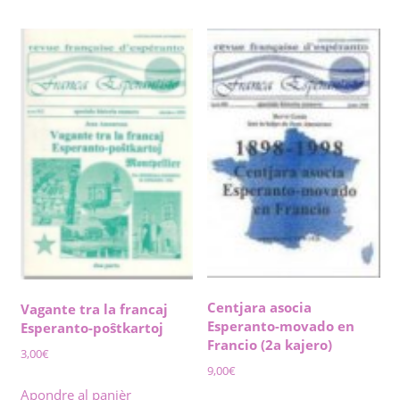
Centjara asocia
Vagante tra la francaj
Esperanto-movado en
Esperanto-poŝtkartoj
Francio (2a kajero)
3,00
€
9,00
€
Apondre al panièr