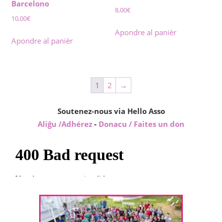
Barcelono
8,00
€
10,00
€
Apondre al panièr
Apondre al panièr
1
2
→
Soutenez-nous via Hello Asso
Aliĝu /Adhérez
-
Donacu / Faites un don