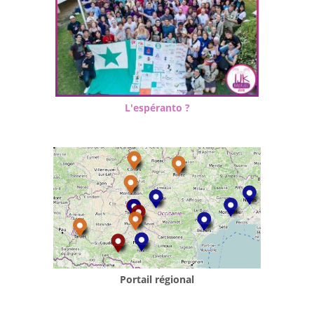
L'espéranto ?
Portail régional