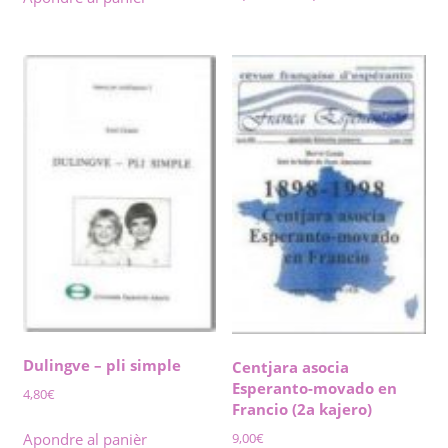
Dulingve – pli simple
Centjara asocia
Esperanto-movado en
4,80
€
Francio (2a kajero)
9,00
€
Apondre al panièr