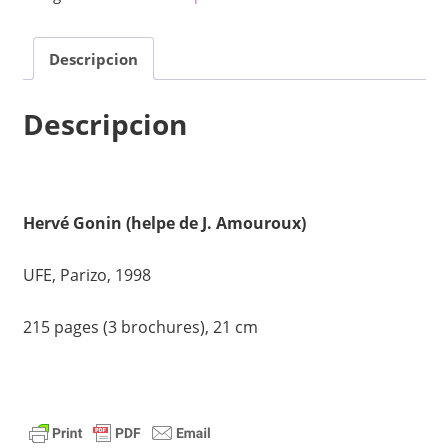
movado
en
Descripcion
Francio
(3a
kajero)
Descripcion
quantity
Hervé Gonin (helpe de J. Amouroux)
UFE, Parizo, 1998
215 pages (3 brochures), 21 cm