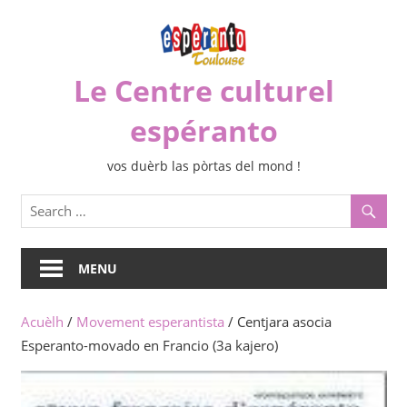
Skip
to
content
Le Centre culturel
espéranto
vos duèrb las pòrtas del mond !
MENU
Acuèlh
/
Movement esperantista
/ Centjara asocia
Esperanto-movado en Francio (3a kajero)