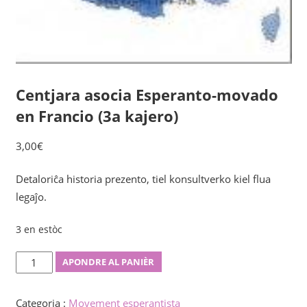
Centjara asocia Esperanto-movado
en Francio (3a kajero)
3,00
€
Detaloriĉa historia prezento, tiel konsultverko kiel flua
legaĵo.
3 en estòc
Centjara
APONDRE AL PANIÈR
asocia
Esperanto-
Categoria :
Movement esperantista