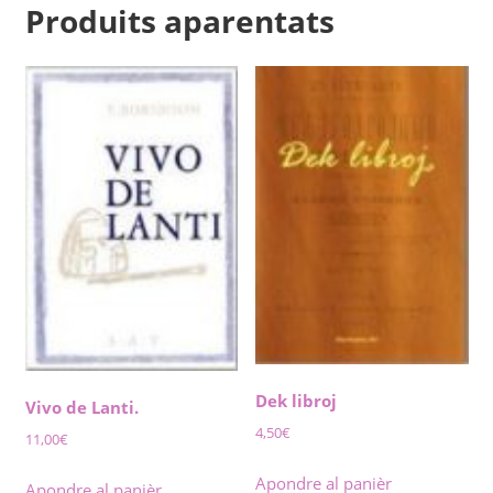
Produits aparentats
Dek libroj
Vivo de Lanti.
4,50
€
11,00
€
Apondre al panièr
Apondre al panièr