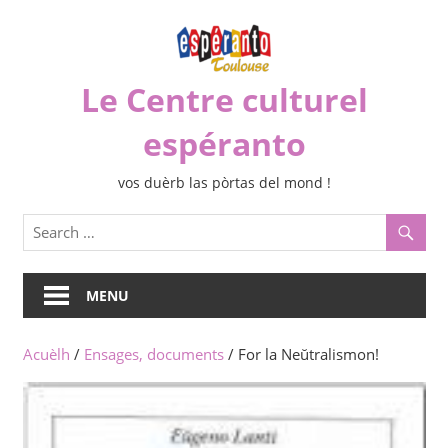
Skip
to
content
Le Centre culturel
espéranto
vos duèrb las pòrtas del mond !
MENU
Acuèlh
/
Ensages, documents
/ For la Neŭtralismon!