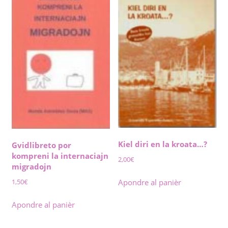
Kiel diri en la kroata…?
Gvidlibreto por
kompreni la internaciajn
2,00
€
migradojn
1,50
€
Apondre al panièr
Apondre al panièr