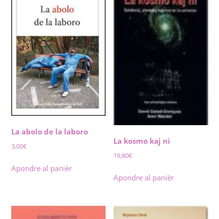
La abolo de la laboro
La kosmo kaj ni
3,00
€
19,80
€
Apondre al panièr
Apondre al panièr