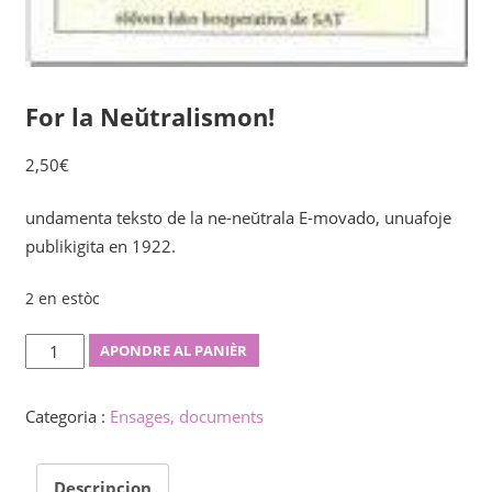
For la Neŭtralismon!
2,50
€
undamenta teksto de la ne-neŭtrala E-movado, unuafoje
publikigita en 1922.
2 en estòc
For
APONDRE AL PANIÈR
la
Neŭtralismon!
Categoria :
Ensages, documents
quantity
Descripcion