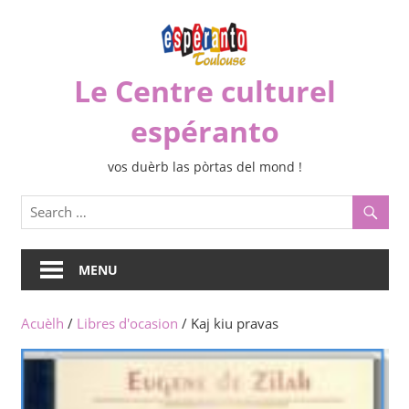
Skip
to
content
Le Centre culturel
espéranto
vos duèrb las pòrtas del mond !
MENU
Acuèlh
/
Libres d'ocasion
/ Kaj kiu pravas