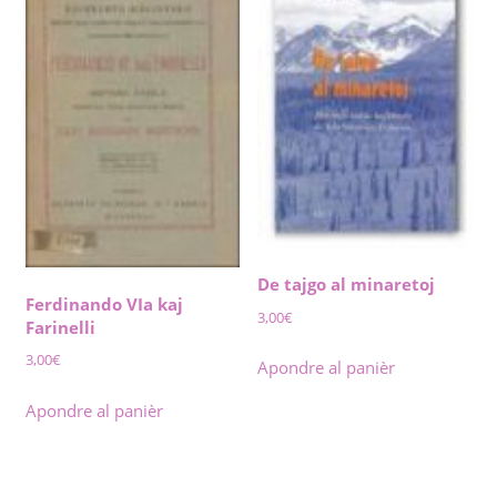
De tajgo al minaretoj
Ferdinando VIa kaj
3,00
€
Farinelli
3,00
€
Apondre al panièr
Apondre al panièr