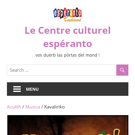
Skip
to
content
Le Centre culturel
espéranto
vos duèrb las pòrtas del mond !
MENU
Acuèlh
/
Musica
/ Kavaliriko