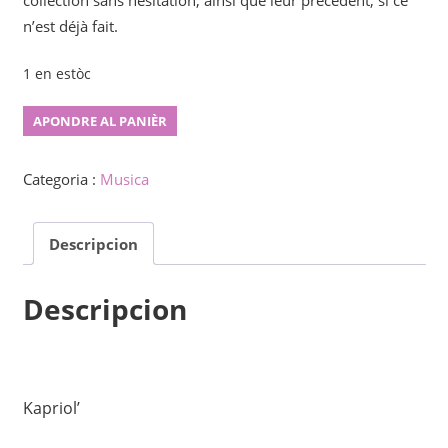
collection sans hésitation, ainsi que leur précédent, si ce
n’est déjà fait.
1 en estòc
Kavaliriko
APONDRE AL PANIÈR
quantity
Categoria :
Musica
Descripcion
Descripcion
Kapriol’