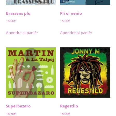
Brassens plu
Pli ol nenio
16,00
€
15,00
€
Apondre al panièr
Apondre al panièr
Superbazaro
Regestilo
16,50
€
15,00
€