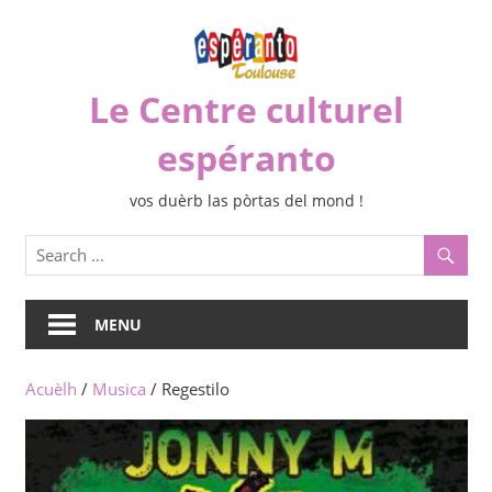
Skip
to
content
Le Centre culturel
espéranto
vos duèrb las pòrtas del mond !
MENU
Acuèlh
/
Musica
/ Regestilo