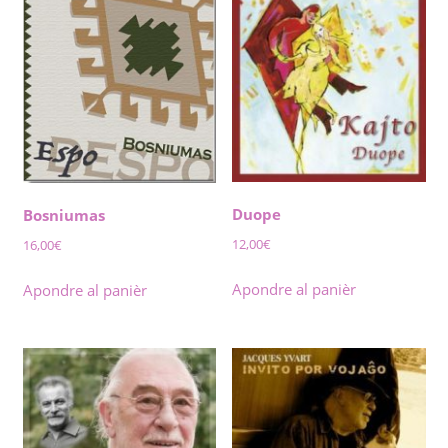
Duope
Bosniumas
12,00
€
16,00
€
Apondre al panièr
Apondre al panièr