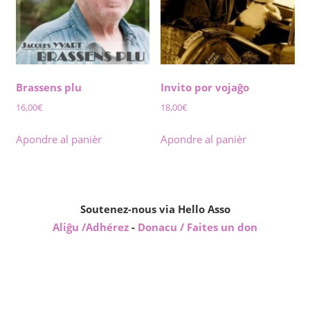
Brassens plu
Invito por vojaĝo
16,00
€
18,00
€
Apondre al panièr
Apondre al panièr
Soutenez-nous via Hello Asso
Aliĝu /Adhérez
-
Donacu / Faites un don