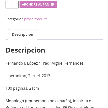
La
APONDRE AL PANIÈR
defio
vivi
Categoria :
pròsa traduita
kaj
krei
Descripcion
quantity
Descripcion
Fernando J. López / Trad. Miguel Fernández
Liberanimo, Teruel, 2017
100 paginas, 21cm
Monologo (unupersona boksmatĉo), inspirita de
Buñuel, sed kun kiu povas identiĝi ĉiu el ni. Aldonaj,