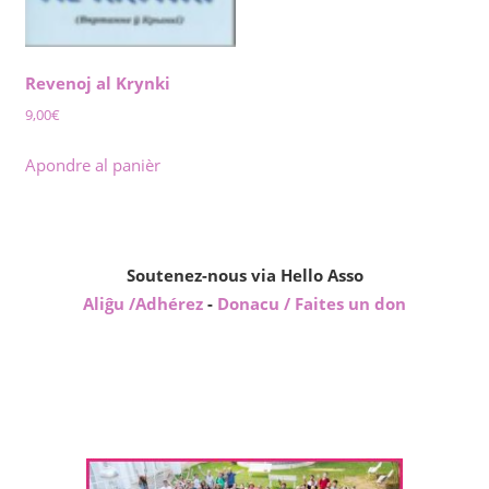
Revenoj al Krynki
9,00
€
Apondre al panièr
Soutenez-nous via Hello Asso
Aliĝu /Adhérez
-
Donacu / Faites un don