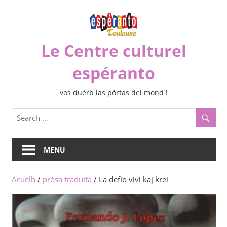
Skip
to
content
Le Centre culturel
espéranto
vos duèrb las pòrtas del mond !
MENU
Acuèlh
/
pròsa traduita
/ La defio vivi kaj krei