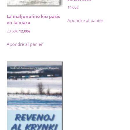
14,60
€
La maljunulino kiu paŝis
Apondre al panièr
en la maro
Original
Current
20,60
€
12,00
€
price
price
was:
is:
Apondre al panièr
20,60€.
12,00€.