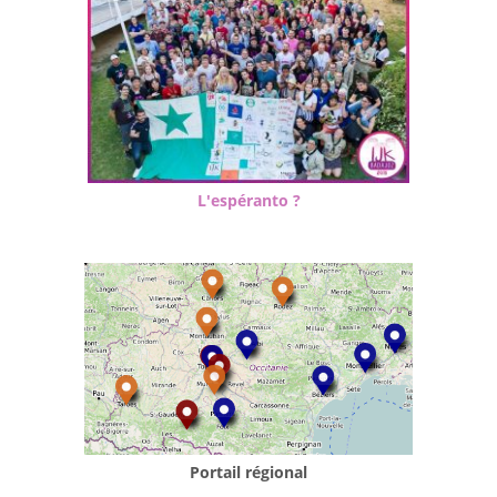
L'espéranto ?
Portail régional