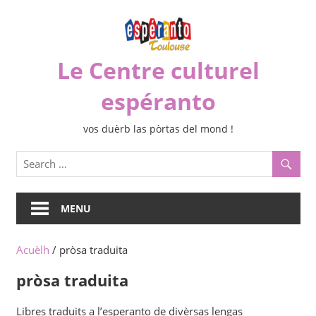
Skip
to
content
Le Centre culturel
espéranto
vos duèrb las pòrtas del mond !
MENU
Acuèlh
/ pròsa traduita
pròsa traduita
Libres traduits a l’esperanto de divèrsas lengas