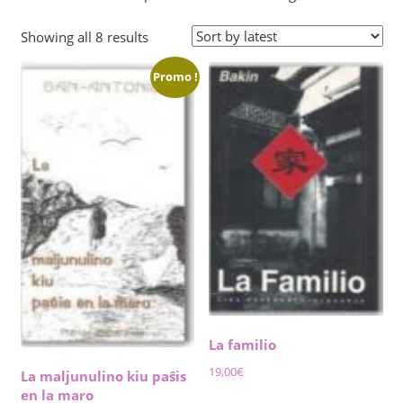
Sorted
Showing all 8 results
by
Promo !
latest
La familio
19,00
€
La maljunulino kiu paŝis
en la maro