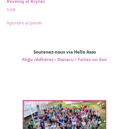
Revenoj al Krynki
9,00
€
Apondre al panièr
Soutenez-nous via Hello Asso
Aliĝu /Adhérez
-
Donacu / Faites un don