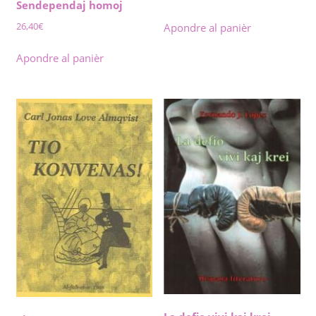
Sendependaj homoj
26,40
€
Apondre al panièr
Apondre al panièr