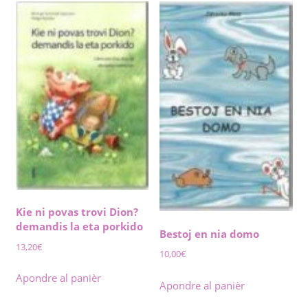
Kie ni povas trovi Dion?
demandis la eta porkido
Bestoj en nia domo
13,20
€
10,00
€
Apondre al panièr
Apondre al panièr