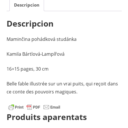
Descripcion
Maminčina
pohádková
Descripcion
studánka
quantity
Maminčina pohádková studánka
Kamila Bártlová-Lampířová
16+15 pages, 30 cm
Belle fable illustrée sur un vrai puits, qui reçoit dans
ce conte des pouvoirs magiques.
Produits aparentats