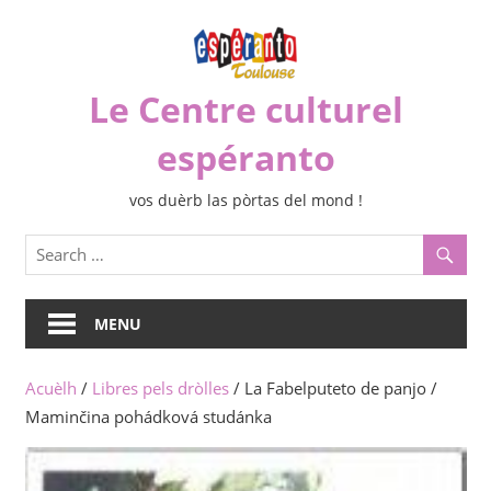
Skip
to
content
Le Centre culturel
espéranto
vos duèrb las pòrtas del mond !
MENU
Acuèlh
/
Libres pels dròlles
/ La Fabelputeto de panjo /
Maminčina pohádková studánka