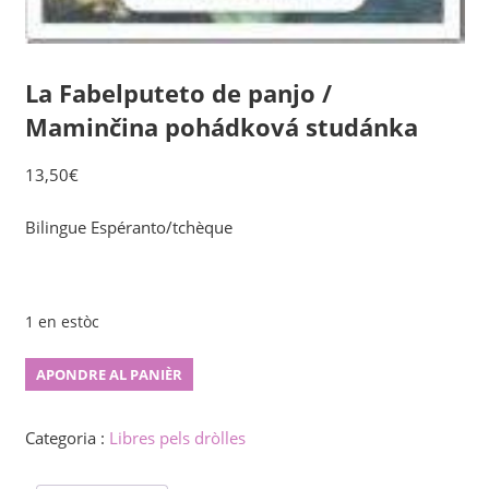
La Fabelputeto de panjo /
Maminčina pohádková studánka
13,50
€
Bilingue Espéranto/tchèque
1 en estòc
La
APONDRE AL PANIÈR
Fabelputeto
de
Categoria :
Libres pels dròlles
panjo
/