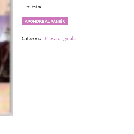
1 en estòc
Paŝo
APONDRE AL PANIÈR
senelirejen
quantity
Categoria :
Pròsa originala