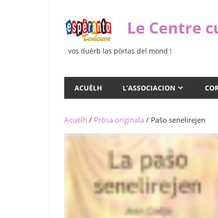
Skip
to
Le Centre c
content
vos duèrb las pòrtas del mond !
ACUÈLH
L’ASSOCIACION
COR
Acuèlh
/
Pròsa originala
/ Paŝo senelirejen