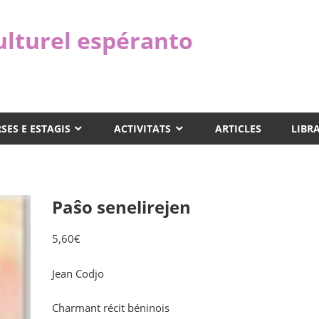
ulturel espéranto
SES E ESTAGIS
ACTIVITATS
ARTICLES
LIBR
Paŝo senelirejen
5,60
€
Jean Codjo
Charmant récit béninois