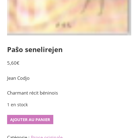
Paŝo senelirejen
5,60
€
Jean Codjo
Charmant récit béninois
1 en stock
quantité
AJOUTER AU PANIER
de
Paŝo
Catégorie :
Prose originale