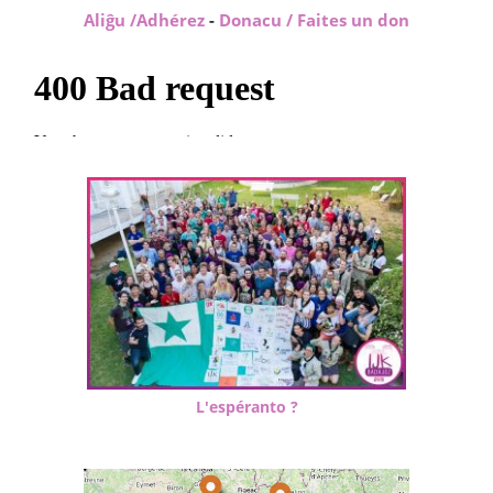
Aliĝu /Adhérez
-
Donacu / Faites un don
L'espéranto ?