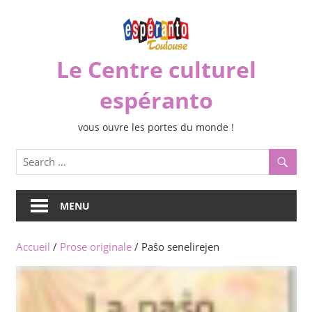
Skip
to
content
Le Centre culturel
espéranto
vous ouvre les portes du monde !
MENU
Accueil
/
Prose originale
/ Paŝo senelirejen