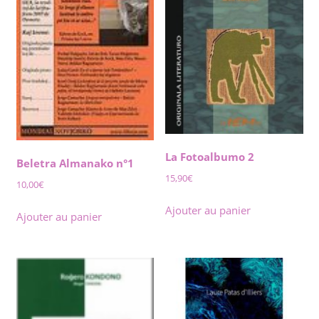
La Fotoalbumo 2
Beletra Almanako n°1
15,90
€
10,00
€
Ajouter au panier
Ajouter au panier