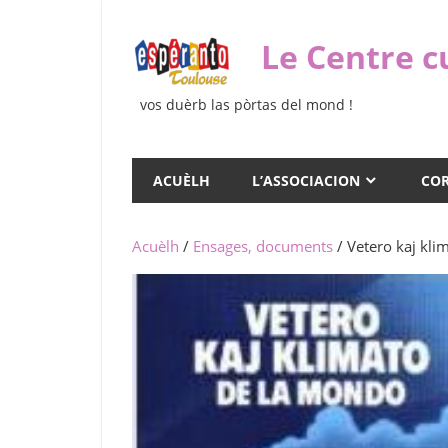
Skip
to
Le Centre c
content
vos duèrb las pòrtas del mond !
ACUÈLH
L’ASSOCIACION
COR
Acuèlh
/
Ensages, documents
/ Vetero kaj kli