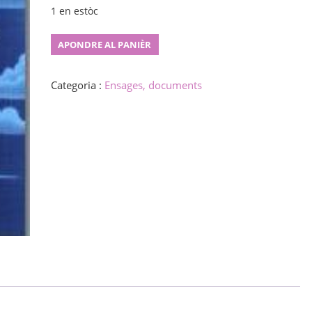
1 en estòc
Vetero
APONDRE AL PANIÈR
kaj
klimato
Categoria :
Ensages, documents
de
la
mondo
quantity