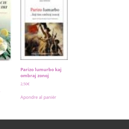
Parizo lumurbo kaj
ombraj zonoj
2,50
€
r
Apondre al panièr