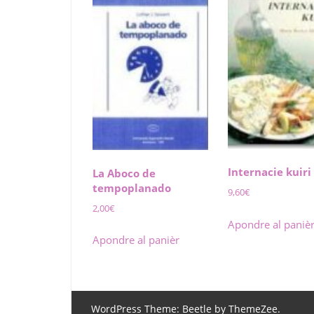
Internacie kuiri
La Aboco de
tempoplanado
9,60
€
2,00
€
Apondre al paniè
Apondre al panièr
WordPress Theme: Beetle by ThemeZee.