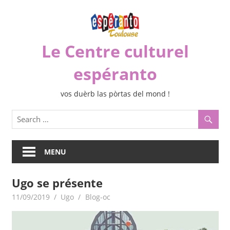
Skip
to
content
Le Centre culturel
espéranto
vos duèrb las pòrtas del mond !
MENU
Ugo se présente
11/09/2019
Ugo
Blog-oc