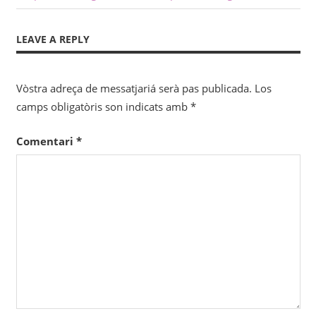
Post:
Post:
dels
LEAVE A REPLY
articles
Vòstra adreça de messatjariá serà pas publicada.
Los
camps obligatòris son indicats amb
*
Comentari
*