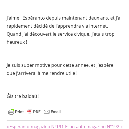
J’aime l’Espéranto depuis maintenant deux ans, et j’ai
rapidement décidé de l’apprendre via internet.
Quand j’ai découvert le service civique, j’étais trop
heureux !
Je suis super motivé pour cette année, et j’espère
que j’arriverai à me rendre utile !
Ĝis tre baldaŭ !
Navigacion
Previous
Next
Esperanto-magazino N°191
Esperanto-magazino N°192