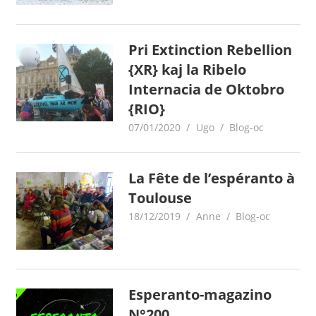
Pri Extinction Rebellion
{XR} kaj la Ribelo
Internacia de Oktobro
{RIO}
07/01/2020
Ugo
Blog-oc
La Fête de l’espéranto à
Toulouse
18/12/2019
Anne
Blog-oc
Esperanto-magazino
N°200