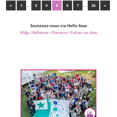
Posts
Previous
…
…
Next
«
1
3
4
5
6
7
26
»
Posts
Posts
pagination
Soutenez-nous via Hello Asso
Aliĝu /Adhérez
-
Donacu / Faites un don