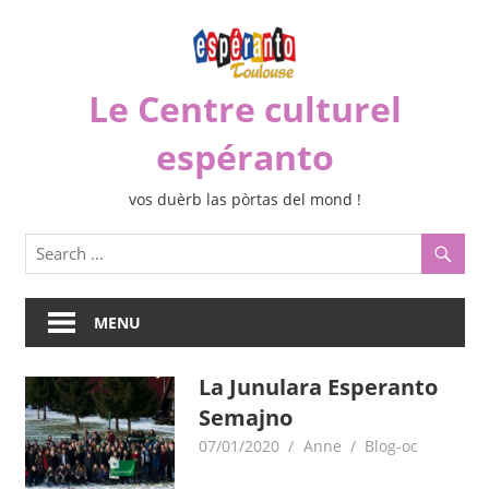
Skip
to
content
Le Centre culturel
espéranto
vos duèrb las pòrtas del mond !
MENU
La Junulara Esperanto
Semajno
07/01/2020
Anne
Blog-oc