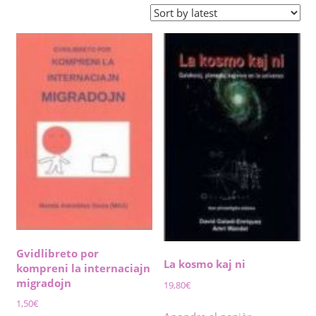
by
latest
Gvidlibreto por
La kosmo kaj ni
kompreni la internaciajn
migradojn
19,80
€
1,50
€