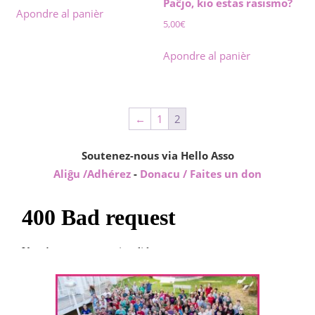
Paĉjo, kio estas rasismo?
Apondre al panièr
5,00
€
Apondre al panièr
←
1
2
Soutenez-nous via Hello Asso
Aliĝu /Adhérez
-
Donacu / Faites un don