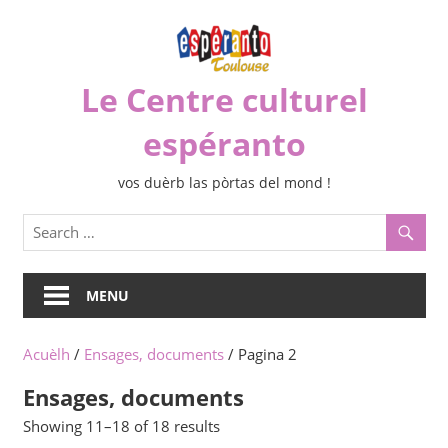
Skip
to
content
Le Centre culturel
espéranto
vos duèrb las pòrtas del mond !
MENU
Acuèlh
/
Ensages, documents
/ Pagina 2
Ensages, documents
Sorted
Showing 11–18 of 18 results