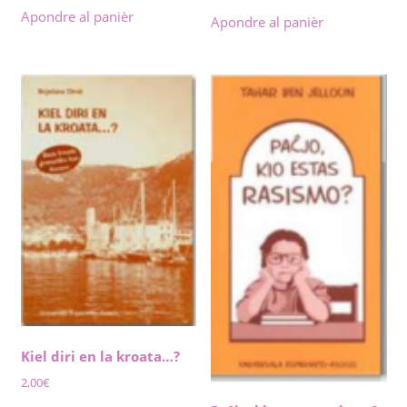
Apondre al panièr
Apondre al panièr
Kiel diri en la kroata…?
2,00
€