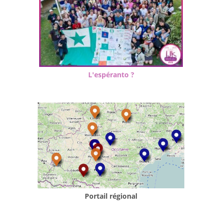
L'espéranto ?
Portail régional