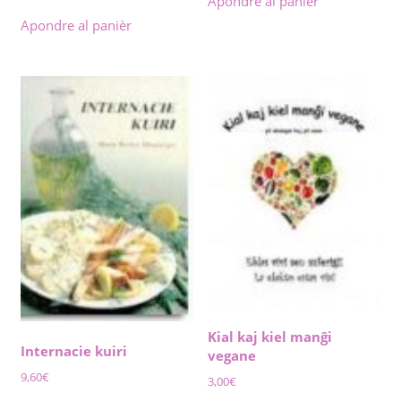
Apondre al panièr
Apondre al panièr
Kial kaj kiel manĝi
Internacie kuiri
vegane
9,60
€
3,00
€