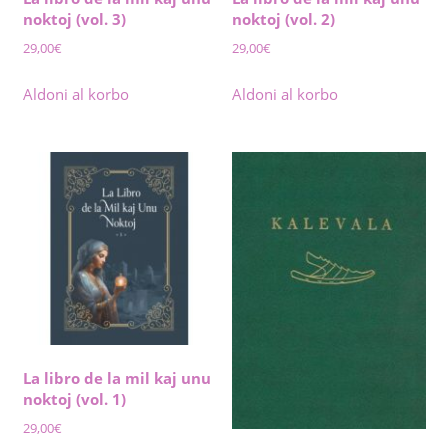
noktoj (vol. 3)
noktoj (vol. 2)
29,00
€
29,00
€
Aldoni al korbo
Aldoni al korbo
La libro de la mil kaj unu
noktoj (vol. 1)
29,00
€