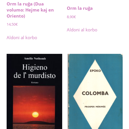
Orm la ruĝa (Dua
Orm la ruĝa
volumo: Hejme kaj en
Oriento)
8,90
€
14,50
€
Aldoni al korbo
Aldoni al korbo