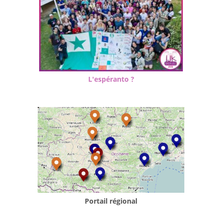
L'espéranto ?
Portail régional