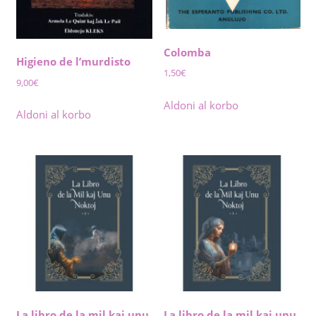
Colomba
Higieno de l’murdisto
1,50
€
9,00
€
Aldoni al korbo
Aldoni al korbo
La libro de la mil kaj unu
La libro de la mil kaj unu