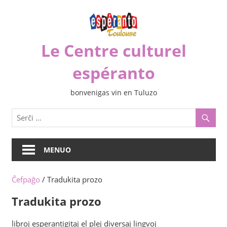
Iri
rekte
al
Le Centre culturel
la
enhavo
espéranto
bonvenigas vin en Tuluzo
MENUO
Ĉefpaĝo
/ Tradukita prozo
Tradukita prozo
libroj esperantigitaj el plej diversaj lingvoj