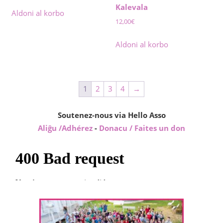
Kalevala
Aldoni al korbo
12,00
€
Aldoni al korbo
1
2
3
4
→
Soutenez-nous via Hello Asso
Aliĝu /Adhérez
-
Donacu / Faites un don