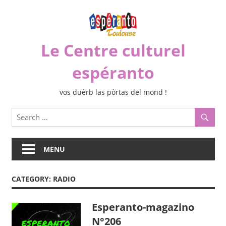
Skip
to
content
Le Centre culturel
espéranto
vos duèrb las pòrtas del mond !
MENU
CATEGORY:
RADIO
Esperanto-magazino
N°206