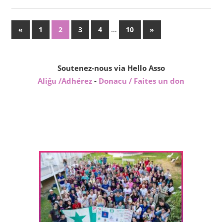
Posts
Previous
…
Next
«
1
2
3
4
10
»
Posts
Posts
pagination
Soutenez-nous via Hello Asso
Aliĝu /Adhérez
-
Donacu / Faites un don