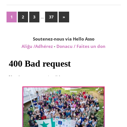
Pagination
…
Next
1
2
3
37
»
Posts
des
publications
Soutenez-nous via Hello Asso
Aliĝu /Adhérez
-
Donacu / Faites un don