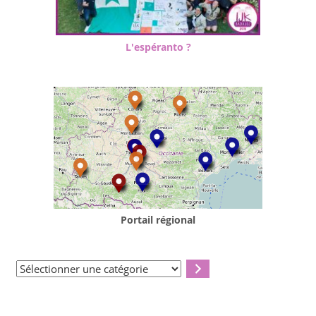
L'espéranto ?
Portail régional
Sélectionner
une
catégorie