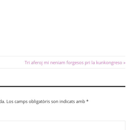
Next
Tri aferoj mi neniam forgesos pri la kunkongreso
Post:
da.
Los camps obligatòris son indicats amb
*