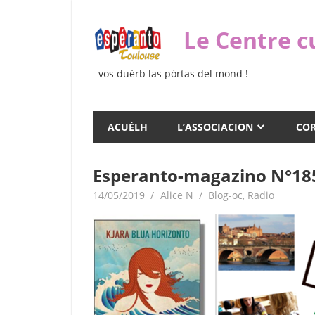
Skip
to
Le Centre c
content
vos duèrb las pòrtas del mond !
ACUÈLH
L’ASSOCIACION
COR
Esperanto-magazino N°18
14/05/2019
Alice N
Blog-oc
,
Radio