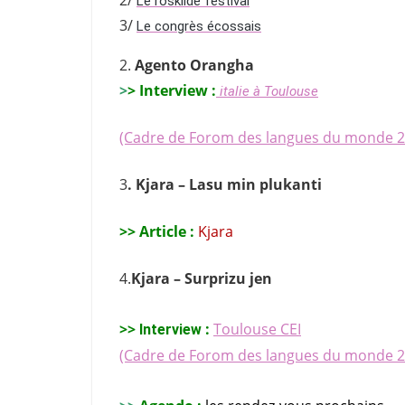
2/
Le roskilde festival
3/
Le congrès écossais
2.
Agento Orangha
>
> Interview :
 italie à Toulouse
(Cadre de Forom des langues du monde 2
3
. Kjara – Lasu min plukanti
>> Article :
Kjara
4.
Kjara – S
urprizu jen
>>
:
Toulouse CEI
Interview
(Cadre de Forom des langues du monde 2