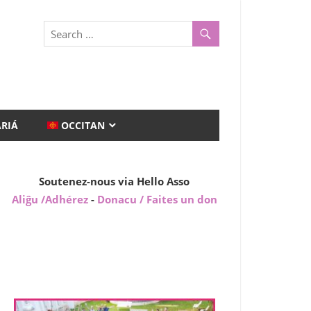
ARIÁ
OCCITAN
Soutenez-nous via Hello Asso
Aliĝu /Adhérez
-
Donacu / Faites un don