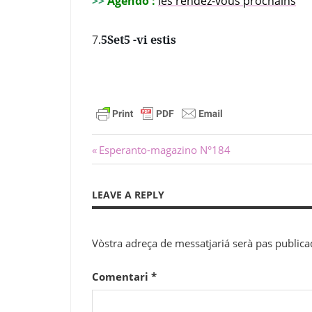
>>
Agendo :
les rendez-vous prochains
7
.
5Set5 -vi estis
Navigacion
Previous
Esperanto-magazino N°184
Post:
dels
LEAVE A REPLY
articles
Vòstra adreça de messatjariá serà pas publica
Comentari
*