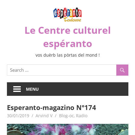
Skip
to
content
Le Centre culturel
espéranto
vos duèrb las pòrtas del mond !
MENU
Esperanto-magazino N°174
30/01/2019
Arvind V
Blog-oc
,
Radio