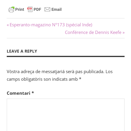
Navigacion
Previous
Esperanto-magazino N°173 (spécial Inde)
Post:
Next
Conférence de Dennis Keefe
dels
Post:
articles
LEAVE A REPLY
Vòstra adreça de messatjariá serà pas publicada.
Los
camps obligatòris son indicats amb
*
Comentari
*