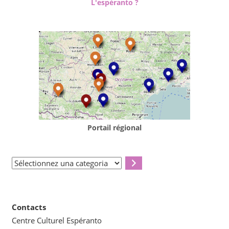
L'espéranto ?
Portail régional
Sélectionnez
una
categoria
Contacts
Centre Culturel Espéranto