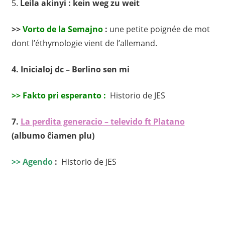
5.
Leila akinyi : kein weg zu weit
>>
Vorto de la Semajno
:
une petite poignée de mot
dont l’éthymologie vient de l’allemand.
4.
Inicialoj dc – Berlino sen mi
>> Fakto pri esperanto :
Historio de JES
7.
La perdita generacio – televido ft Platano
(albumo ĉiamen plu)
>> Agendo
:
Historio de JES