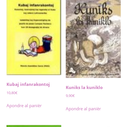
Kubaj infanrakontoj
Kuniks la kuniklo
10,80
€
9,90
€
Apondre al panièr
Apondre al panièr