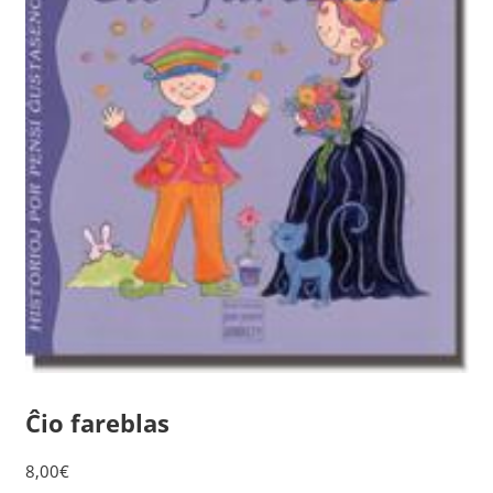
Ĉio fareblas
8,00
€