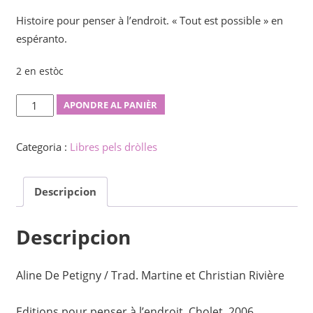
Histoire pour penser à l’endroit. « Tout est possible » en
espéranto.
2 en estòc
Ĉio
APONDRE AL PANIÈR
fareblas
quantity
Categoria :
Libres pels dròlles
Descripcion
Descripcion
Aline De Petigny / Trad. Martine et Christian Rivière
Editions pour penser à l’endroit, Cholet, 2006