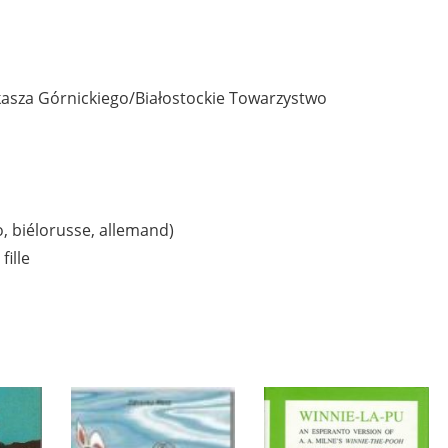
ukasza Górnickiego/Białostockie Towarzystwo
o, biélorusse, allemand)
fille