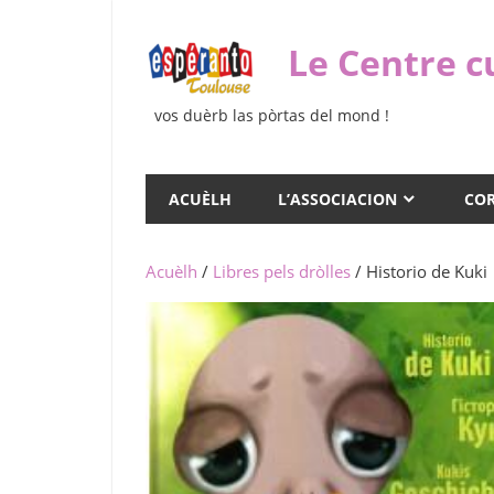
Skip
to
Le Centre c
content
vos duèrb las pòrtas del mond !
ACUÈLH
L’ASSOCIACION
COR
Acuèlh
/
Libres pels dròlles
/ Historio de Kuki