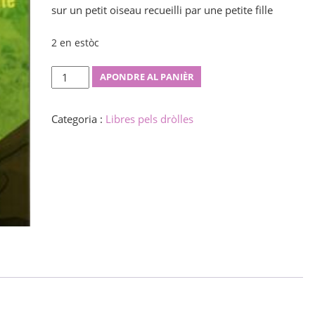
sur un petit oiseau recueilli par une petite fille
2 en estòc
Historio
APONDRE AL PANIÈR
de
Kuki
Categoria :
Libres pels dròlles
quantity