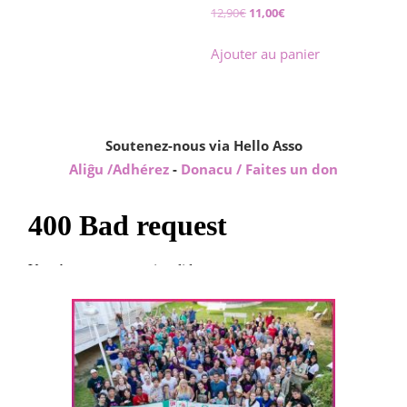
Le
Le
12,90
€
11,00
€
prix
prix
initial
actuel
Ajouter au panier
était :
est :
12,90€.
11,00€.
Soutenez-nous via Hello Asso
Aliĝu /Adhérez
-
Donacu / Faites un don