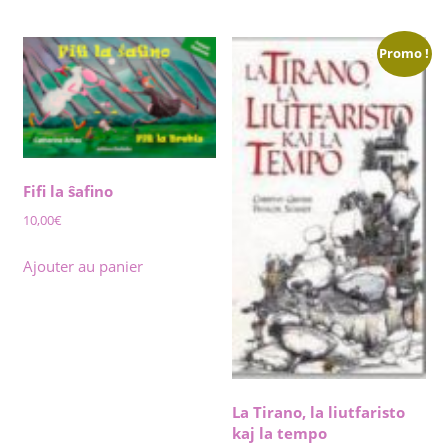
Promo !
Fifi la ŝafino
10,00
€
Ajouter au panier
La Tirano, la liutfaristo
kaj la tempo