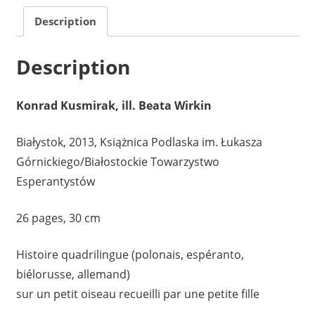
Kuki
Description
Description
Konrad Kusmirak, ill. Beata Wirkin
Białystok, 2013, Książnica Podlaska im. Łukasza
Górnickiego/Białostockie Towarzystwo
Esperantystów
26 pages, 30 cm
Histoire quadrilingue (polonais, espéranto,
biélorusse, allemand)
sur un petit oiseau recueilli par une petite fille