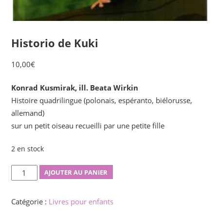
Historio de Kuki
10,00
€
Konrad Kusmirak, ill. Beata Wirkin
Histoire quadrilingue (polonais, espéranto, biélorusse,
allemand)
sur un petit oiseau recueilli par une petite fille
2 en stock
quantité
AJOUTER AU PANIER
de
Historio
Catégorie :
Livres pour enfants
de