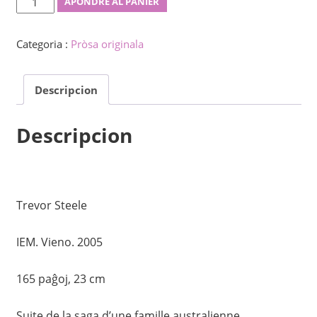
APONDRE AL PANIÈR
Fotoalbumo
2
Categoria :
Pròsa originala
quantity
Descripcion
Descripcion
Trevor Steele
IEM. Vieno. 2005
165 paĝoj, 23 cm
Suite de la saga d’une famille australienne