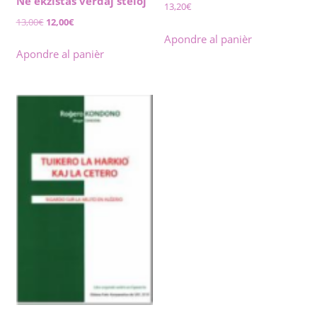
Ne ekzistas verdaj steloj
13,20
€
Original
Current
13,00
€
12,00
€
price
price
Apondre al panièr
was:
is:
Apondre al panièr
13,00€.
12,00€.