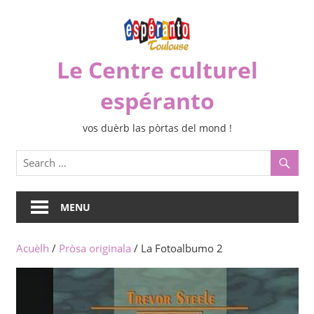
Skip
to
content
Le Centre culturel
espéranto
vos duèrb las pòrtas del mond !
MENU
Acuèlh
/
Pròsa originala
/ La Fotoalbumo 2