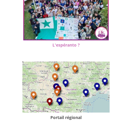
L'espéranto ?
Portail régional