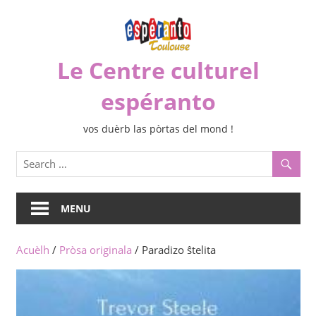
Skip
to
content
Le Centre culturel
espéranto
vos duèrb las pòrtas del mond !
MENU
Acuèlh
/
Pròsa originala
/ Paradizo ŝtelita