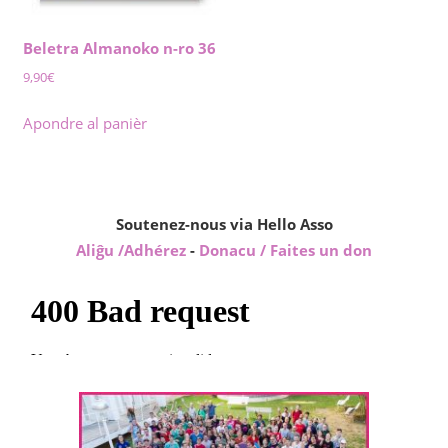
Beletra Almanoko n-ro 36
9,90
€
Apondre al panièr
Soutenez-nous via Hello Asso
Aliĝu /Adhérez
-
Donacu / Faites un don