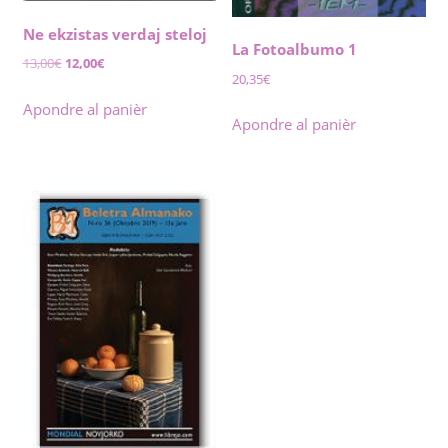
Ne ekzistas verdaj steloj
La Fotoalbumo 1
Original
Current
13,00
€
12,00
€
20,35
€
price
price
was:
is:
Apondre al panièr
Apondre al panièr
13,00€.
12,00€.