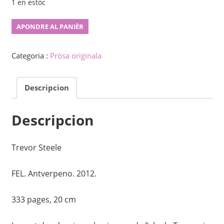
1 en estòc
Paradizo
APONDRE AL PANIÈR
ŝtelita
quantity
Categoria :
Pròsa originala
Descripcion
Descripcion
Trevor Steele
FEL. Antverpeno. 2012.
333 pages, 20 cm