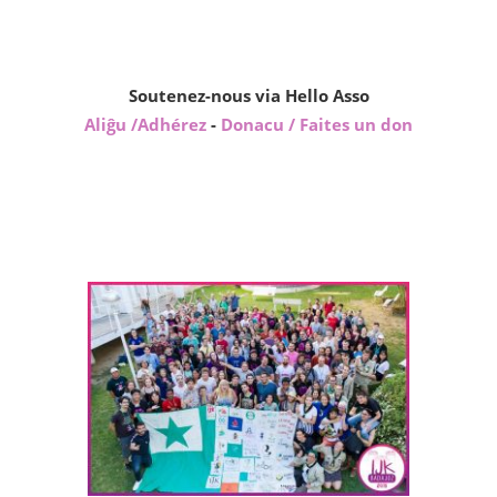
13,00€.
12,00€.
Soutenez-nous via Hello Asso
Aliĝu /Adhérez
-
Donacu / Faites un don