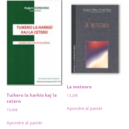
La meteoro
Tuikero la harkio kaj la
13,20
€
cetero
Apondre al panièr
15,00
€
Apondre al panièr