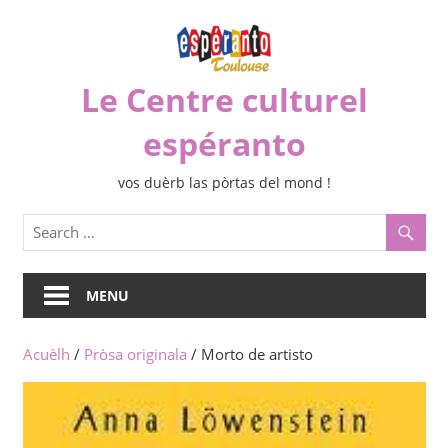
Skip
to
content
Le Centre culturel
espéranto
vos duèrb las pòrtas del mond !
MENU
Acuèlh
/
Pròsa originala
/ Morto de artisto