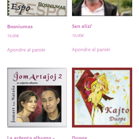
Sen elizi’
Bosniumas
16,00
€
16,00
€
Apondre al panièr
Apondre al panièr
La arĝenta albumo –
Duope