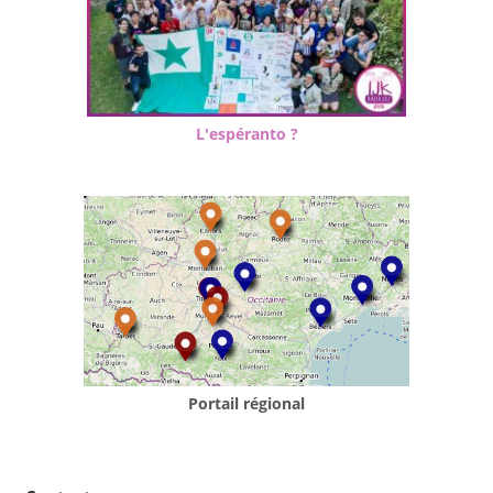
L'espéranto ?
Portail régional