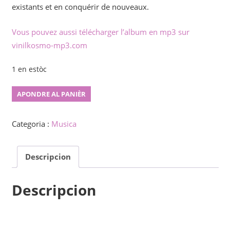
existants et en conquérir de nouveaux.
Vous pouvez aussi télécharger l’album en mp3 sur
vinilkosmo-mp3.com
1 en estòc
Signoj
APONDRE AL PANIÈR
de
viv'
Categoria :
Musica
quantity
Descripcion
Descripcion