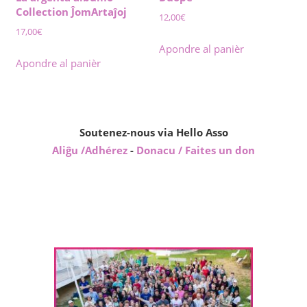
Collection ĴomArtaĵoj
12,00
€
17,00
€
Apondre al panièr
Apondre al panièr
Soutenez-nous via Hello Asso
Aliĝu /Adhérez
-
Donacu / Faites un don