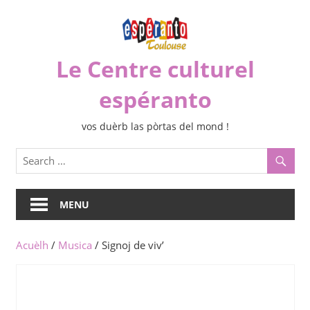
Skip
to
content
Le Centre culturel
espéranto
vos duèrb las pòrtas del mond !
MENU
Acuèlh
/
Musica
/ Signoj de viv’