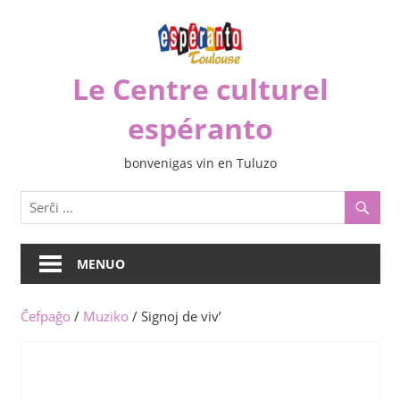
Iri
rekte
al
Le Centre culturel
la
enhavo
espéranto
bonvenigas vin en Tuluzo
MENUO
Ĉefpaĝo
/
Muziko
/ Signoj de viv’