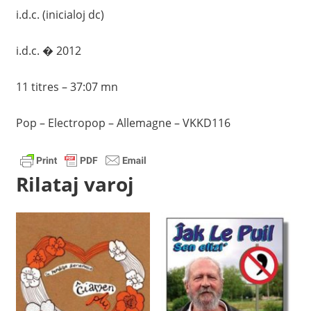
i.d.c. (inicialoj dc)
i.d.c. � 2012
11 titres – 37:07 mn
Pop – Electropop – Allemagne – VKKD116
Rilataj varoj