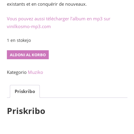
existants et en conquérir de nouveaux.
Vous pouvez aussi télécharger l’album en mp3 sur
vinilkosmo-mp3.com
1 en stokejo
Signoj
ALDONI AL KORBO
de
viv'
Kategorio
Muziko
kvanto
Priskribo
Priskribo