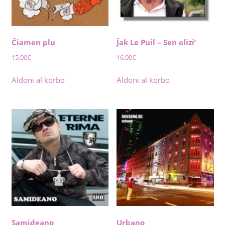
Ĉiamen plu
Ĵak Le Puil – Sen elizi’
15,00
€
16,00
€
Aldoni al korbo
Aldoni al korbo
Samideano
Urbano