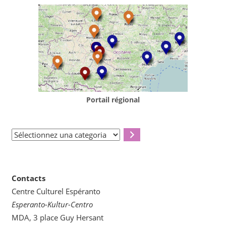
Portail régional
Sélectionnez
una
categoria
Contacts
Centre Culturel Espéranto
Esperanto-Kultur-Centro
MDA, 3 place Guy Hersant