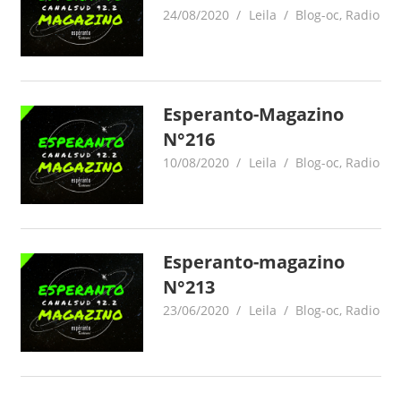
24/08/2020
Leila
Blog-oc
,
Radio
Esperanto-Magazino
N°216
10/08/2020
Leila
Blog-oc
,
Radio
Esperanto-magazino
N°213
23/06/2020
Leila
Blog-oc
,
Radio