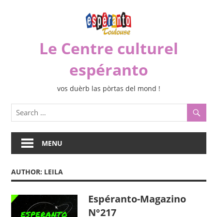
Skip
to
content
Le Centre culturel
espéranto
vos duèrb las pòrtas del mond !
MENU
AUTHOR:
LEILA
Espéranto-Magazino
N°217